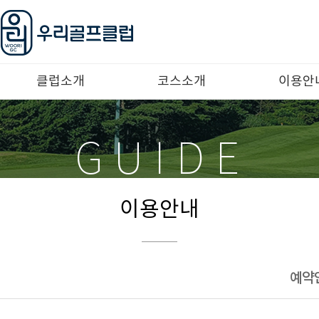
클럽소개
코스소개
이용안
클럽안내
코스안내
예약안
GUIDE
오시는길
코스공략도
이용요
이용수
로컬룰
이용안내
예약